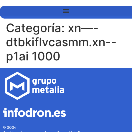
Categoría:
xn—-
dtbkiflvcasmm.xn--
p1ai 1000
© 2024