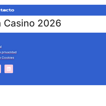
tacto
 Casino 2026
al
e privacidad
de Cookies