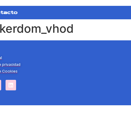
tacto
okerdom_vhod
al
e privacidad
de Cookies