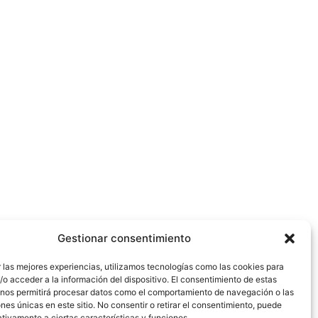
Gestionar consentimiento
 las mejores experiencias, utilizamos tecnologías como las cookies para
o acceder a la información del dispositivo. El consentimiento de estas
 nos permitirá procesar datos como el comportamiento de navegación o las
ones únicas en este sitio. No consentir o retirar el consentimiento, puede
tivamente a ciertas características y funciones.