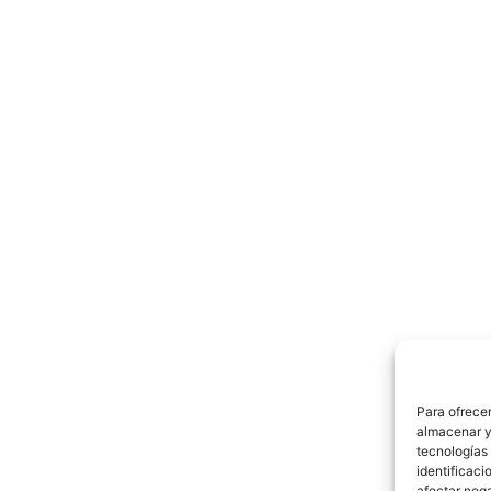
Para ofrecer
almacenar y/
tecnologías
identificaci
afectar nega