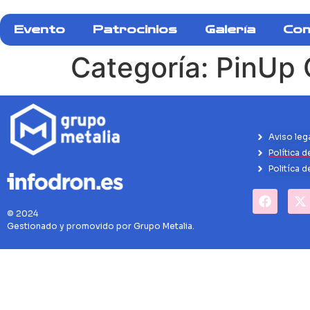
Evento
Patrocinios
Galería
Con
Categoría:
PinUp 
Aviso leg
Política d
Politíca 
© 2024
Gestionado y promovido por Grupo Metalia.