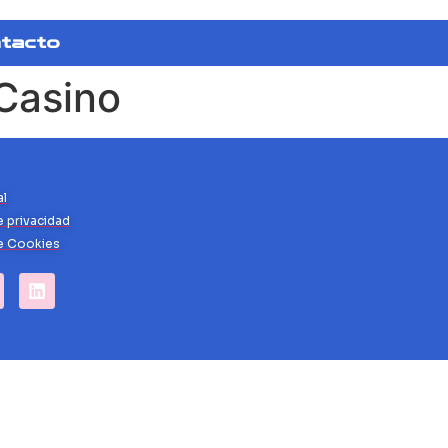
tacto
Casino
al
e privacidad
de Cookies