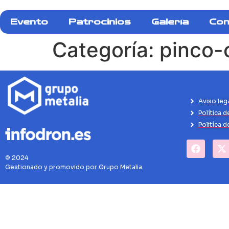
Evento
Patrocinios
Galería
Con
Categoría:
pinco-
Aviso leg
Política d
Politíca 
© 2024
Gestionado y promovido por Grupo Metalia.