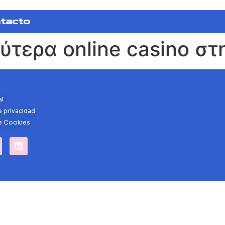
tacto
ύτερα online casino σ
al
e privacidad
de Cookies