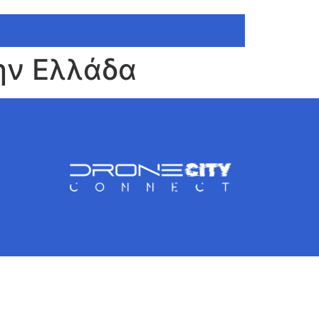
την Ελλάδα