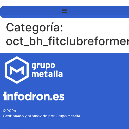
Categoría:
oct_bh_fitclubreforme
© 2024
Gestionado y promovido por Grupo Metalia.