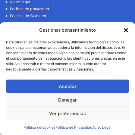
Aviso legal
Política de privacidad
Politíca de Cookies
Gestionar consentimiento
Para ofrecer las mejores experiencias, utilizamos tecnologías como las
cookies para almacenar y/o acceder a la información del dispositivo. El
consentimiento de estas tecnologías nos permitirá procesar datos como
el comportamiento de navegación o las identificaciones únicas en este
sitio. No consentir o retirar el consentimiento, puede afectar
negativamente a ciertas características y funciones.
Aceptar
Denegar
Ver preferencias
Política de cookies
Política de Privacidad
Aviso Legal