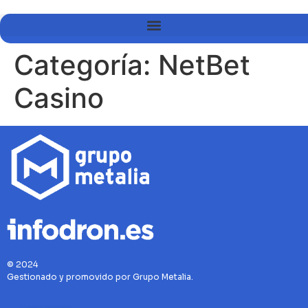
Categoría:
NetBet
Casino
© 2024
Gestionado y promovido por Grupo Metalia.