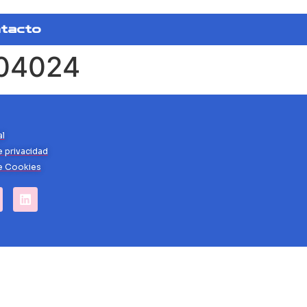
tacto
o04024
al
e privacidad
de Cookies