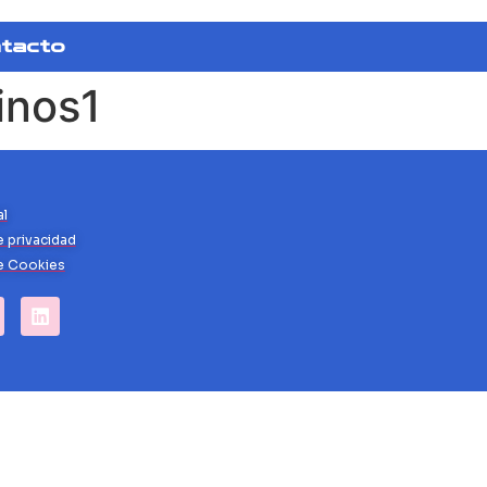
tacto
inos1
al
e privacidad
de Cookies